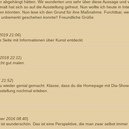
der abgehängt hätten. Wir wunderten uns sehr über diese Aussage und 
alt hat sich so auf die Ausstellung gefreut. Nun wollte ich heute in Int
en könnten. Nun lese ich den Grund für ihre Maßnahme. Furchtbar, w
Tat unbemerkt geschehen konnte!! Freundliche Grüße
2019 21:06
)
e Seite mit Informationen über Kunst entdeckt.
 2018 22:11
)
cht gut malen.
 21:52
)
 du wieder genial gemacht. Klasse, dass du die Homepage mit Dia-Show-
sstellung nochmal erleben.
ber 2016 08:40
)
 ist wunderschön. Das ist eine Perspektive, die man zwar selbst immer 