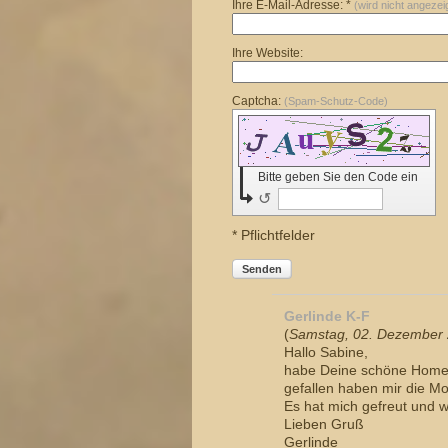
Ihre E-Mail-Adresse: *
(wird nicht angezei
Ihre Website:
Captcha:
(Spam-Schutz-Code)
Bitte geben Sie den Code ein
↺
* Pflichtfelder
Senden
Gerlinde K-F
(
Samstag, 02. Dezember 
Hallo Sabine,
habe Deine schöne Homepa
gefallen haben mir die M
Es hat mich gefreut und 
Lieben Gruß
Gerlinde