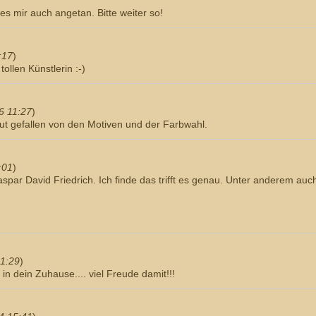
!
es mir auch angetan. Bitte weiter so!
:17
)
ollen Künstlerin :-)
6 11:27
)
ut gefallen von den Motiven und der Farbwahl.
:01
)
spar David Friedrich. Ich finde das trifft es genau. Unter anderem auc
11:29
)
in dein Zuhause.... viel Freude damit!!!