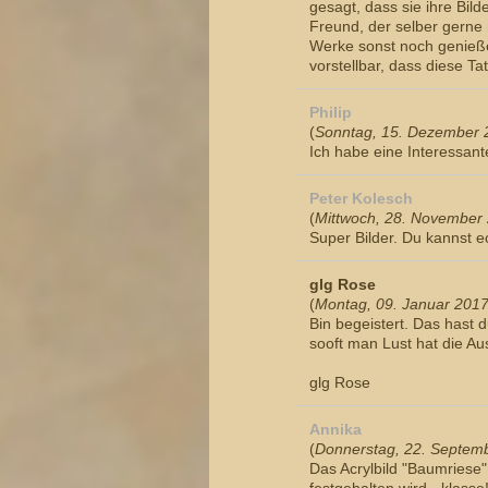
gesagt, dass sie ihre Bil
Freund, der selber gerne m
Werke sonst noch genieß
vorstellbar, dass diese 
Philip
(
Sonntag, 15. Dezember 
Ich habe eine Interessant
Peter Kolesch
(
Mittwoch, 28. November
Super Bilder. Du kannst e
glg Rose
(
Montag, 09. Januar 2017
Bin begeistert. Das hast
sooft man Lust hat die Au
glg Rose
Annika
(
Donnerstag, 22. Septem
Das Acrylbild "Baumriese"