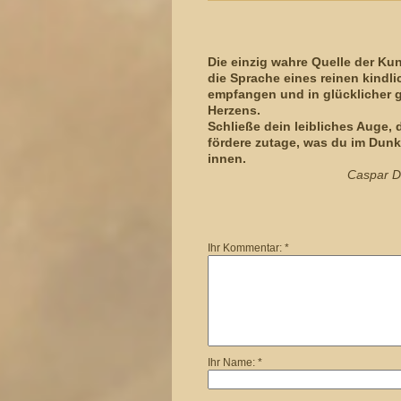
Die einzig wahre Quelle der Kun
die Sprache eines reinen kindl
empfangen und in glücklicher 
Herzens.
Schließe dein leibliches Auge, 
fördere zutage, was du im Dun
innen.
Caspar Da
Ihr Kommentar: *
Ihr Name: *